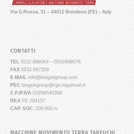
Via G.Rossa, 31 – 44012 Bondeno (FE) – Italy
CONTATTI
TEL
0532 896064 – 0532898076
FAX
0532 897208
E-MAIL
info@bregoligroup.com
PEC
bregoligroup@cgn.legalmail.it
C.F./P.IVA
01856540388
REA
FE 204157
CAP. SOC.
200.000 iv
MACCHINE MOVIMENTO TERRA TAKEUCHI