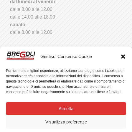
dal lunedì al venerdì
dalle 8.00 alle 12.00
dalle 14.00 alle 18.00
sabato
dalle 8.00 alle 12.00
POTENZIA LA TUA LOGISTICA CON BREGOLI
Gestisci Consenso Cookie
GROUP!
Scopri i carrelli elevatori e le soluzioni per la
Per fornire le migliori esperienze, utilizziamo tecnologie come i cookie per
memorizzare e/o accedere alle informazioni del dispositivo. Il consenso a
movimentazione merci che rivoluzioneranno la tua
queste tecnologie ci permetterà di elaborare dati come il comportamento di
efficienza operativa
navigazione o ID unici su questo sito. Non acconsentire o ritirare il
consenso può influire negativamente su alcune caratteristiche e funzioni.
Accetta
Visualizza preferenze
© Copyright
BREGOLI GROUP S.R.L.
- CF/P.Iva: 01856540388 - Credits:
AGIRE
- Agenzia di Comunicazione