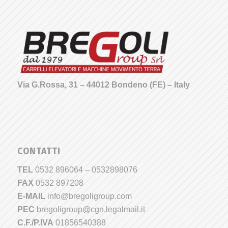
Via G.Rossa, 31 – 44012 Bondeno (FE) – Italy
CONTATTI
TEL
0532 896064 – 0532898076
FAX
0532 897208
E-MAIL
info@bregoligroup.com
PEC
bregoligroup@cgn.legalmail.it
C.F./P.IVA
01856540388