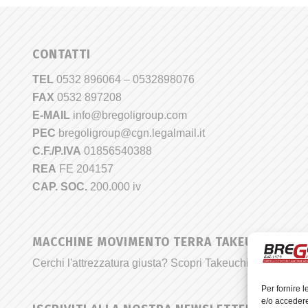
CONTATTI
TEL
0532 896064 – 0532898076
FAX
0532 897208
E-MAIL
info@bregoligroup.com
PEC
bregoligroup@cgn.legalmail.it
C.F./P.IVA
01856540388
REA
FE 204157
CAP. SOC.
200.000 iv
MACCHINE MOVIMENTO TERRA TAKEUCHI
Cerchi l'attrezzatura giusta? Scopri Takeuchi©
Per fornire 
e/o accedere