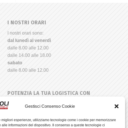
I NOSTRI ORARI
I nostri orari sono:
dal lunedì al venerdì
dalle 8.00 alle 12.00
dalle 14.00 alle 18.00
sabato
dalle 8.00 alle 12.00
POTENZIA LA TUA LOGISTICA CON
BREGOLI GROUP!
Gestisci Consenso Cookie
Scopri i carrelli elevatori e le soluzioni per la
movimentazione merci che rivoluzioneranno la
le migliori esperienze, utilizziamo tecnologie come i cookie per memorizzare
tua efficienza operativa
 alle informazioni del dispositivo. Il consenso a queste tecnologie ci