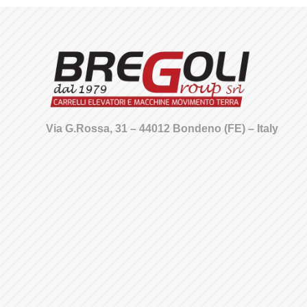
Via G.Rossa, 31 – 44012 Bondeno (FE) – Italy