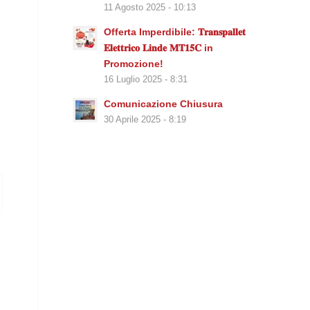
11 Agosto 2025 - 10:13
Offerta Imperdibile: 𝐓𝐫𝐚𝐧𝐬𝐩𝐚𝐥𝐥𝐞𝐭
𝐄𝐥𝐞𝐭𝐭𝐫𝐢𝐜𝐨 𝐋𝐢𝐧𝐝𝐞 𝐌𝐓𝟏𝟓𝐂 in
Promozione!
16 Luglio 2025 - 8:31
Comunicazione Chiusura
30 Aprile 2025 - 8:19